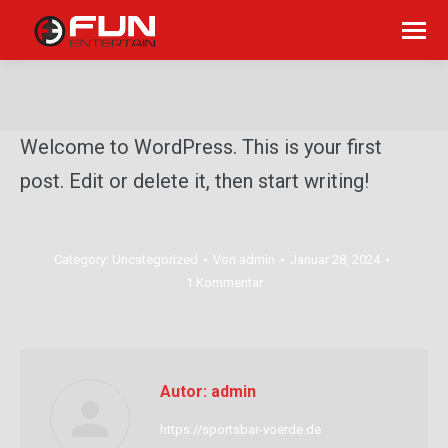
Sie befinden sich hier:
Welcome to WordPress. This is your first
post. Edit or delete it, then start writing!
Category:
Uncategorized
Von
admin
Januar 28, 2024
1 Kommentar
Autor:
admin
https://sportsbar-voerde.de